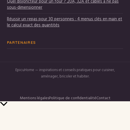
Quel disjoncteur pour un four ? 20A, 32A et câbles à ne pas
sous-dimensionner
Réussir un repas pour 30 personnes : 4 menus clés en main et
le calcul exact des quantités
PARTENAIRES
EpicuHome — inspirations et conseils pratiques pour cuisiner,
aménager, bricoler et habiter.
Mentions légales
Politique de confidentialité
Contact
Retour
en
haut