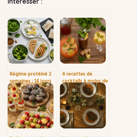
Intéresser :
Régime protéiné 2
4 recettes de
semaines : 14 jours
cocktails à moins de
de menus pour
2 euros : le guide
perdre du poids
pour recevoir sans
sans sacrifier vos
se ruiner
muscles