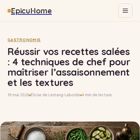
EpicuHome
Gastronomie
Maison
GASTRONOMIE
Réussir vos recettes salées
Bricolage
: 4 techniques de chef pour
maîtriser l’assaisonnement
Immobilier
et les textures
19 mai 2026
Éloïse de Lestang-Laborde
4 min de lecture
·
·