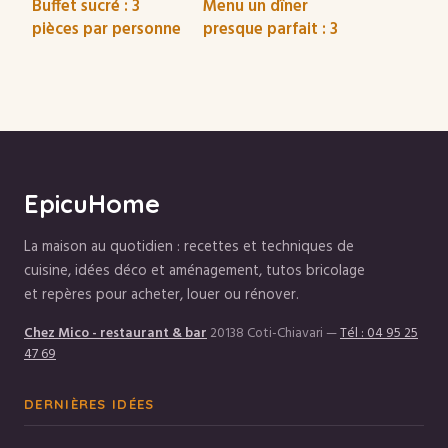
Buffet sucré : 3
Menu un dîner
pièces par personne
presque parfait : 3
et 4 recettes pour
erreurs de timing
réussir votre apéro
qui ruinent votre
dînatoire
note finale
EpicuHome
La maison au quotidien : recettes et techniques de
cuisine, idées déco et aménagement, tutos bricolage
et repères pour acheter, louer ou rénover.
Chez Mico - restaurant & bar
20138 Coti-Chiavari
—
Tél : 04 95 25
47 69
DERNIÈRES IDÉES