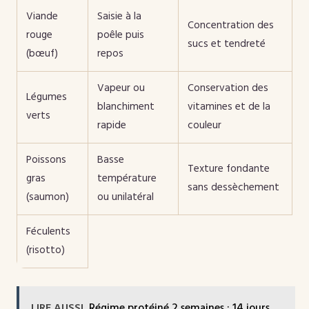
Viande
Saisie à la
Concentration des
rouge
poêle puis
sucs et tendreté
(bœuf)
repos
Vapeur ou
Conservation des
Légumes
blanchiment
vitamines et de la
verts
rapide
couleur
Poissons
Basse
Texture fondante
gras
température
sans dessèchement
(saumon)
ou unilatéral
Féculents
(risotto)
LIRE AUSSI
Régime protéiné 2 semaines : 14 jours