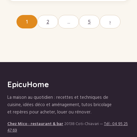
1
2
…
5
›
EpicuHome
La maison au quotidien : recettes et techniques de
cuisine, idées déco et aménagement, tutos bricolage
et repères pour acheter, louer ou rénover.
Chez Mico - restaurant & bar
20138 Coti-Chiavari
—
Tél : 04 95 25
47 69