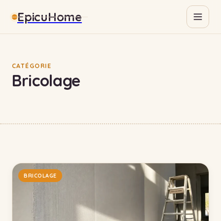
EpicuHome
Gastronomie
Maison
CATÉGORIE
Bricolage
Bricolage
Immobilier
BRICOLAGE