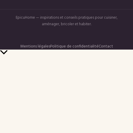
EpicuHome — inspirations et conseils pratiques pour cuisiner,
aménager, bricoler et habiter.
Mentions légales
Politique de confidentialité
Contact
Retour
en
haut