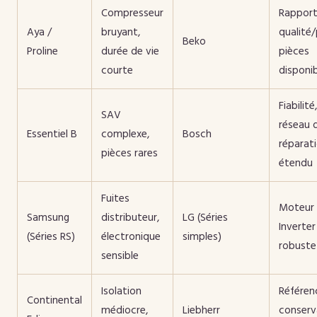
Compresseur
Rappor
Aya /
bruyant,
qualité/
Beko
Proline
durée de vie
pièces
courte
disponi
Fiabilité,
SAV
réseau 
Essentiel B
complexe,
Bosch
réparat
pièces rares
étendu
Fuites
Moteur
Samsung
distributeur,
LG (Séries
Inverter
(Séries RS)
électronique
simples)
robuste
sensible
Isolation
Référen
Continental
médiocre,
Liebherr
conserv