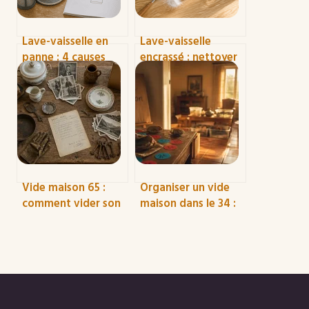
Lave-vaisselle en
Lave-vaisselle
panne : 4 causes
encrassé : nettoyer
fréquentes et
au vinaigre blanc et
comment les
bicarbonate pour
réparer vous-même
tout désincruster
Vide maison 65 :
Organiser un vide
comment vider son
maison dans le 34 :
logement
les 2 obligations
gratuitement grâce
légales et les
à la valorisation des
secrets pour réussir
biens
sa vente