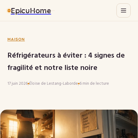
EpicuHome
Gastronomie
Maison
MAISON
Réfrigérateurs à éviter : 4 signes de
Bricolage
fragilité et notre liste noire
Immobilier
17 juin 2026
Éloïse de Lestang-Laborde
6 min de lecture
·
·