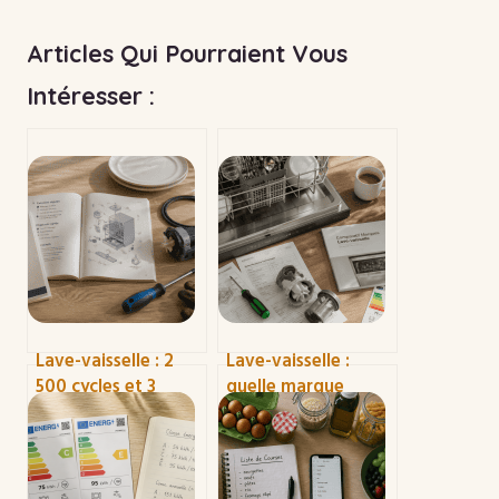
Articles Qui Pourraient Vous
Intéresser :
Lave-vaisselle : 2
Lave-vaisselle :
500 cycles et 3
quelle marque
réflexes pour
choisir pour une
doubler sa durée de
fiabilité réelle sur 15
vie
ans ?