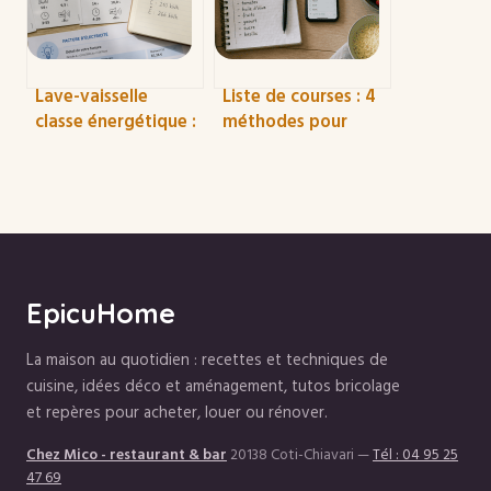
Lave-vaisselle
Liste de courses : 4
classe énergétique :
méthodes pour
150 € d’économies
diviser votre
par an avec le bon
budget par deux et
choix
ne plus rien oublier
EpicuHome
La maison au quotidien : recettes et techniques de
cuisine, idées déco et aménagement, tutos bricolage
et repères pour acheter, louer ou rénover.
Chez Mico - restaurant & bar
20138 Coti-Chiavari
—
Tél : 04 95 25
47 69