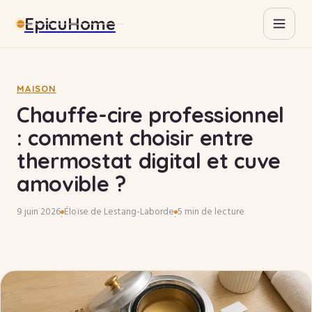
EpicuHome
Gastronomie
Maison
MAISON
Chauffe-cire professionnel
Bricolage
: comment choisir entre
thermostat digital et cuve
Immobilier
amovible ?
9 juin 2026
Éloïse de Lestang-Laborde
5 min de lecture
·
·