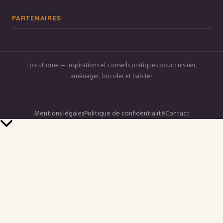
PARTENAIRES
EpicuHome — inspirations et conseils pratiques pour cuisiner,
aménager, bricoler et habiter.
Mentions légales
Politique de confidentialité
Contact
Retour
en
haut