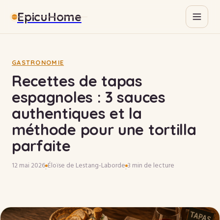
EpicuHome
Gastronomie
Maison
GASTRONOMIE
Recettes de tapas
Bricolage
espagnoles : 3 sauces
authentiques et la
Immobilier
méthode pour une tortilla
parfaite
12 mai 2026
Éloïse de Lestang-Laborde
3 min de lecture
·
·