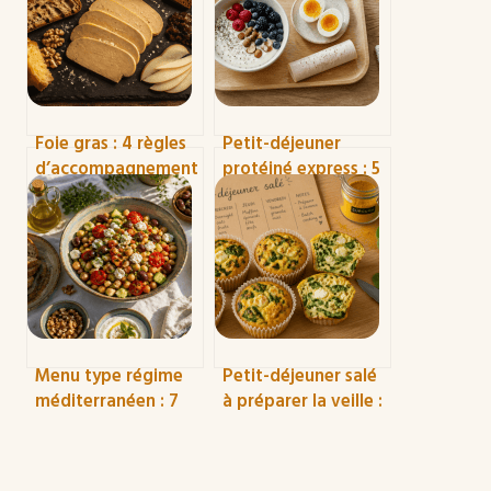
Foie gras : 4 règles
Petit-déjeuner
d’accompagnement
protéiné express : 5
pour réussir vos
minutes pour
accords sucrés-salés
stabiliser votre
énergie toute la
matinée
Menu type régime
Petit-déjeuner salé
méditerranéen : 7
à préparer la veille :
jours pour protéger
finissez-en avec les
votre cœur et
fringales de 11h et la
stabiliser votre
fatigue matinale