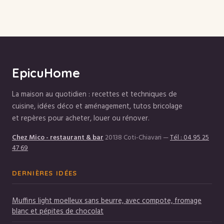
food et critères de
accords sucrés-salés
choix
EpicuHome
La maison au quotidien : recettes et techniques de
cuisine, idées déco et aménagement, tutos bricolage
et repères pour acheter, louer ou rénover.
Chez Mico - restaurant & bar
20138 Coti-Chiavari
—
Tél : 04 95 25
47 69
DERNIÈRES IDÉES
Muffins light moelleux sans beurre, avec compote, fromage
blanc et pépites de chocolat