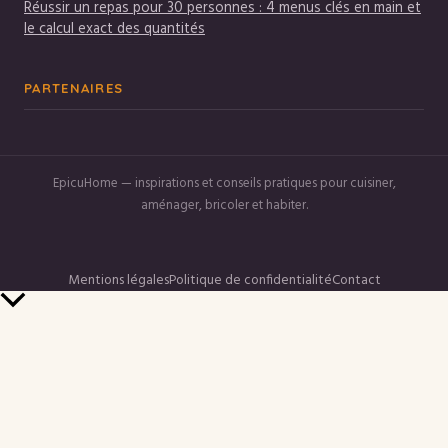
Réussir un repas pour 30 personnes : 4 menus clés en main et
le calcul exact des quantités
PARTENAIRES
EpicuHome — inspirations et conseils pratiques pour cuisiner,
aménager, bricoler et habiter.
Mentions légales
Politique de confidentialité
Contact
Retour
en
haut