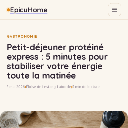
EpicuHome
Gastronomie
Maison
GASTRONOMIE
Petit-déjeuner protéiné
Bricolage
express : 5 minutes pour
stabiliser votre énergie
Immobilier
toute la matinée
3 mai 2026
Éloïse de Lestang-Laborde
7 min de lecture
·
·