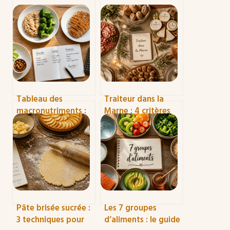
Tableau des
Traiteur dans la
macronutriments :
Marne : 4 critères
comment équilibrer
essentiels pour
glucides, lipides et
réussir votre
protéines pour une
réception et une
énergie durable
recette signature
Pâte brisée sucrée :
Les 7 groupes
3 techniques pour
d’aliments : le guide