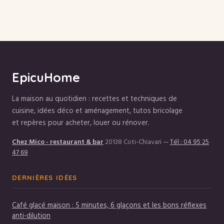
une base inratable
pratique pour
et croustillante
équilibrer vos repas
sans calcul
complexe
EpicuHome
La maison au quotidien : recettes et techniques de
cuisine, idées déco et aménagement, tutos bricolage
et repères pour acheter, louer ou rénover.
Chez Mico - restaurant & bar
20138 Coti-Chiavari
—
Tél : 04 95 25
47 69
DERNIÈRES IDÉES
Café glacé maison : 5 minutes, 6 glaçons et les bons réflexes
anti-dilution