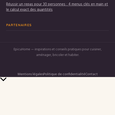
Réussir un repas pour 30 personnes : 4 menus clés en main et
le calcul exact des quantités
PARTENAIRES
EpicuHome — inspirations et conseils pratiques pour cuisiner,
aménager, bricoler et habiter.
Mentions légales
Politique de confidentialité
Contact
Retour
en
haut