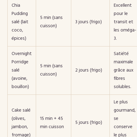
Chia
Excellent
Pudding
pour le
5 min (sans
salé (lait
3 jours (frigo)
transit et
cuisson)
coco,
les oméga-
épices)
3.
Overnight
Satiété
Porridge
maximale
5 min (sans
salé
2 jours (frigo)
grâce aux
cuisson)
(avoine,
fibres
bouillon)
solubles.
Le plus
Cake salé
gourmand,
(olives,
15 min + 45
se
5 jours (frigo)
jambon,
min cuisson
conserve
fromage)
le plus