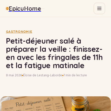
EpicuHome
Gastronomie
Maison
GASTRONOMIE
Petit-déjeuner salé à
Bricolage
préparer la veille : finissez-
en avec les fringales de 11h
Immobilier
et la fatigue matinale
8 mai 2026
Éloïse de Lestang-Laborde
7 min de lecture
·
·