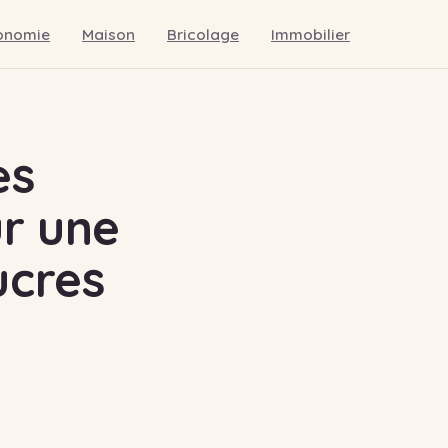
onomie
Maison
Bricolage
Immobilier
es
ur une
ucres