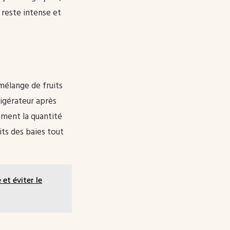
 reste intense et
 mélange de fruits
rigérateur après
ment la quantité
its des baies tout
et éviter le