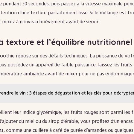
pendant 30 secondes, puis passez à la vitesse maximale pend
btention d’une texture parfaitement lisse. Si le mélange est tr
 et mixez à nouveau brièvement avant de servir.
a texture et l’équilibre nutritionnel
moothie repose sur des détails techniques. La puissance de vot
ous possédez un appareil de faible puissance, laissez les fruit
température ambiante avant de mixer pour ne pas endommager
endre le vin : 3 étapes de dégustation et les clés pour décrypte
illent leur indice glycémique, les fruits rouges sont parmi les f
d’ajouter du miel ou du sirop d’érable, vous profitez d’un encas 
ns
, comme une cuillère à café de purée d’amandes ou quelques 