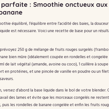
 parfaite : Smoothie onctueux aux 
 banane
thie équilibré, l’équilibre entre l’acidité des baies, la douceur 
 liquide est nécessaire. Voici une recette de base pour un résult
prévoyez 250 g de mélange de fruits rouges surgelés (frambois
banane bien mûre (idéalement coupée en rondelles et congelée 
ml de lait végétal (amande, avoine ou coco), 1 cuillère à soupe
rt en protéines, et une pincée de vanille en poudre ou un filet
saveurs.
n, versez d’abord la base liquide dans le bol de votre blender
 travail des lames et évite que les morceaux congelés ne resten
r, puis les rondelles de banane congelée et enfin les fruits rou