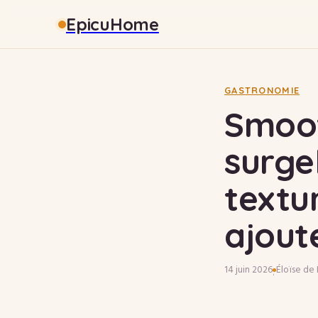
EpicuHome
GASTRONOMIE
Smoot
surge
textu
ajout
14 juin 2026
Éloïse de
·