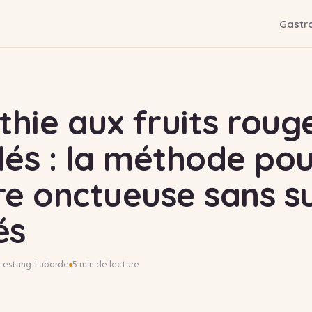
Gastr
hie aux fruits roug
lés : la méthode po
re onctueuse sans s
és
 Lestang-Laborde
5 min de lecture
·