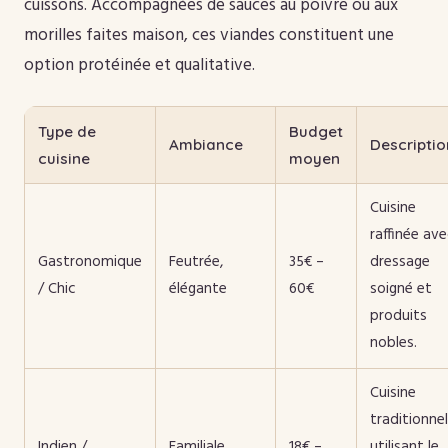
cuissons. Accompagnées de sauces au poivre ou aux
morilles faites maison, ces viandes constituent une
option protéinée et qualitative.
Type de
Budget
Ambiance
Descriptio
cuisine
moyen
Cuisine
raffinée av
Gastronomique
Feutrée,
35€ –
dressage
/ Chic
élégante
60€
soigné et
produits
nobles.
Cuisine
traditionnel
Indien /
Familiale,
18€ –
utilisant le