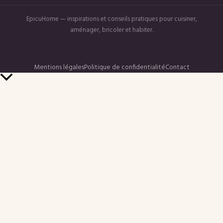
EpicuHome — inspirations et conseils pratiques pour cuisiner,
aménager, bricoler et habiter.
Mentions légales
Politique de confidentialité
Contact
Retour
en
haut