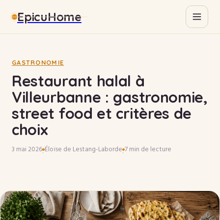
EpicuHome
Gastronomie
Maison
GASTRONOMIE
Restaurant halal à
Bricolage
Villeurbanne : gastronomie,
street food et critères de
Immobilier
choix
3 mai 2026
Éloïse de Lestang-Laborde
7 min de lecture
·
·