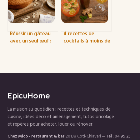
muscles
Réussir un gâteau
4 recettes de
avec un seul œuf :
cocktails à moins de
astuces, textures et
2 euros : le guide
substituts pour un
pour recevoir sans
résultat aérien
se ruiner
EpicuHome
La maison au quotidien : recettes et techniques de
cuisine, idées déco et aménagement, tutos bricolage
et repères pour acheter, louer ou rénover.
Chez Mico - restaurant & bar
20138 Coti-Chiavari
—
Tél : 04 95 25