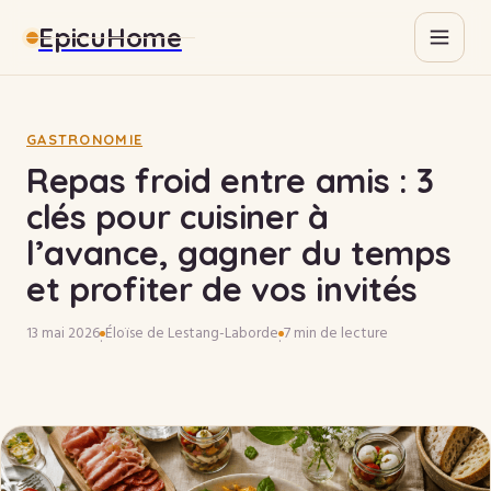
EpicuHome
Gastronomie
Maison
GASTRONOMIE
Repas froid entre amis : 3
Bricolage
clés pour cuisiner à
l’avance, gagner du temps
Immobilier
et profiter de vos invités
13 mai 2026
Éloïse de Lestang-Laborde
7 min de lecture
·
·