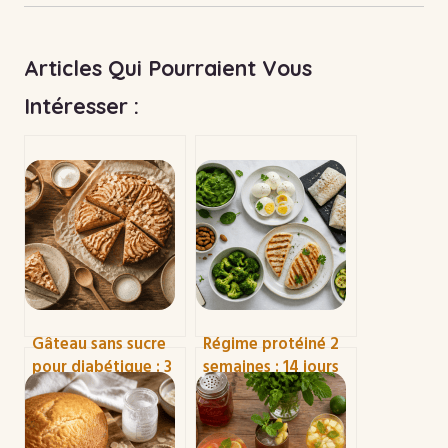
Articles Qui Pourraient Vous
Intéresser :
Gâteau sans sucre
Régime protéiné 2
pour diabétique : 3
semaines : 14 jours
règles d’or pour
de menus pour
allier plaisir, santé
perdre du poids
et IG bas
sans sacrifier vos