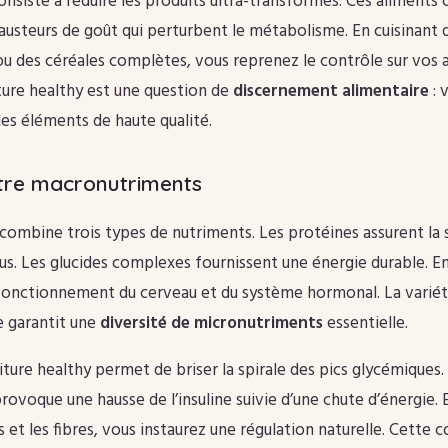
consiste à réduire les produits ultra-transformés. Ces aliments
hausteurs de goût qui perturbent le métabolisme. En cuisinant 
u des céréales complètes, vous reprenez le contrôle sur vos a
iture healthy est une question de
discernement alimentaire
: 
es éléments de haute qualité.
ntre macronutriments
 combine trois types de nutriments. Les protéines assurent la s
us. Les glucides complexes fournissent une énergie durable. Enf
fonctionnement du cerveau et du système hormonal. La variét
e garantit une
diversité de micronutriments
essentielle.
ture healthy permet de briser la spirale des pics glycémique
rovoque une hausse de l’insuline suivie d’une chute d’énergie. E
 et les fibres, vous instaurez une régulation naturelle. Cette