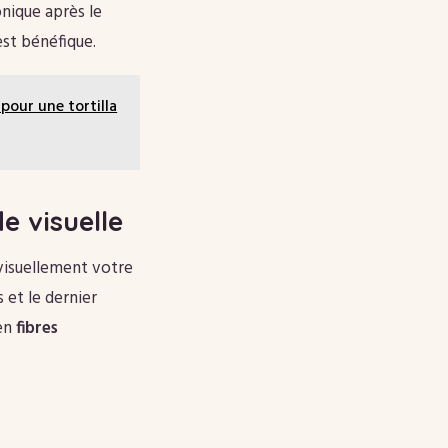
onique après le
est bénéfique.
pour une tortilla
e visuelle
visuellement votre
 et le dernier
 en
fibres