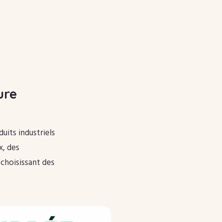
ure
uits industriels
x, des
n choisissant des