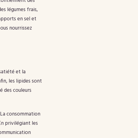
 contiennent des
des légumes frais,
pports en sel et
vous nourrissez
atiété et la
in, les lipides sont
é des couleurs
s. La consommation
n privilégiant les
 communication