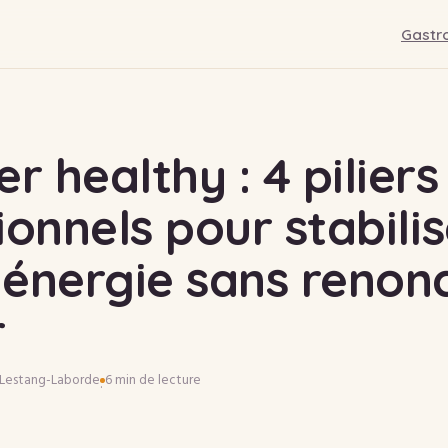
Gastr
 healthy : 4 piliers
ionnels pour stabili
 énergie sans renon
r
 Lestang-Laborde
6 min de lecture
·