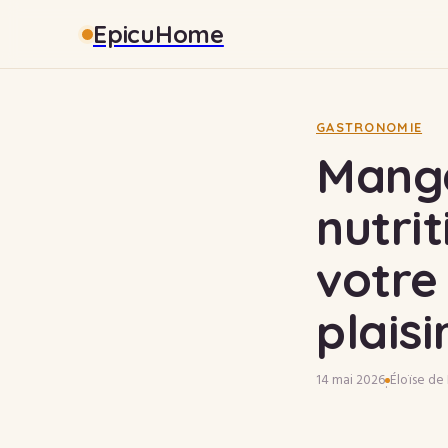
EpicuHome
GASTRONOMIE
Manger
nutrit
votre
plaisi
14 mai 2026
Éloïse de
·