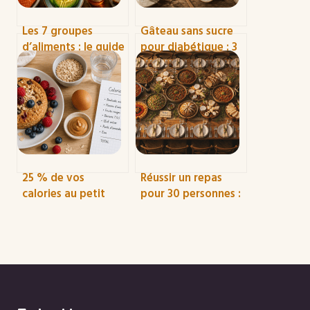
Les 7 groupes
Gâteau sans sucre
d’aliments : le guide
pour diabétique : 3
pratique pour
règles d’or pour
équilibrer vos repas
allier plaisir, santé
sans calcul
et IG bas
complexe
25 % de vos
Réussir un repas
calories au petit
pour 30 personnes :
déjeuner : le ratio
4 menus clés en
idéal pour stopper
main et le calcul
les fringales de 11h
exact des quantités