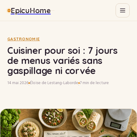
EpicuHome
Gastronomie
Maison
GASTRONOMIE
Cuisiner pour soi : 7 jours
Bricolage
de menus variés sans
gaspillage ni corvée
Immobilier
14 mai 2026
Éloïse de Lestang-Laborde
7 min de lecture
·
·