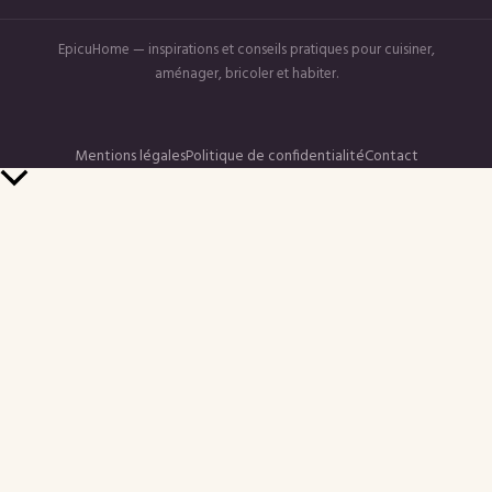
EpicuHome — inspirations et conseils pratiques pour cuisiner,
aménager, bricoler et habiter.
Mentions légales
Politique de confidentialité
Contact
Retour
en
haut