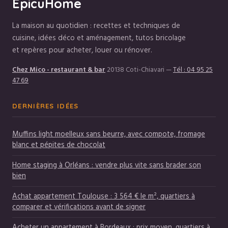
EpicuHome
La maison au quotidien : recettes et techniques de
cuisine, idées déco et aménagement, tutos bricolage
et repères pour acheter, louer ou rénover.
Chez Mico - restaurant & bar
20138 Coti-Chiavari
—
Tél : 04 95 25
47 69
DERNIÈRES IDÉES
Muffins light moelleux sans beurre, avec compote, fromage
blanc et pépites de chocolat
Home staging à Orléans : vendre plus vite sans brader son
bien
Achat appartement Toulouse : 3 564 € le m², quartiers à
comparer et vérifications avant de signer
Acheter un appartement à Bordeaux : prix moyen, quartiers à