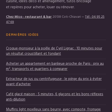
cuisine, idées déco et aménagement, tutos bricolage
et repères pour acheter, louer ou rénover.
Chez Mico - restaurant & bar
20138 Coti-Chiavari
—
Tél : 04 95 25
47 69
DERNIÈRES IDÉES
Croque-monsieur à la poêle de Cyril Lignac : 10 minutes pour
un résultat croustillant et fondant
Acheter un appartement en banlieue proche de Paris : prix au
m², transports et quartiers à comparer
Extracteur de jus ou centrifugeuse : le piège du prix à éviter
avant d’acheter
Café glacé maison : 5 minutes, 6 glaçons et les bons réflexes
anti-dilution
Muffins light moelleux sans beurre, avec compote, fromage