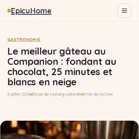
EpicuHome
Gastronomie
Maison
GASTRONOMIE
Le meilleur gâteau au
Bricolage
Companion : fondant au
chocolat, 25 minutes et
Immobilier
blancs en neige
5 juillet 2026
Éloïse de Lestang-Laborde
8 min de lecture
·
·