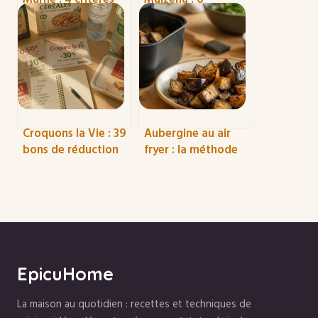
essentiels pour
alternatives fiables
réussir votre
et les ratios de
réception et une
dosage exacts
recette signature
Croquons la Vie : 39
Aubergine au air
bons de réduction
fryer : la méthode
pour alléger votre
pour une texture
budget alimentaire
fondante avec 80
% d’huile en moins
EpicuHome
La maison au quotidien : recettes et techniques de