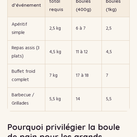
total
boules
boules
d’événement
requis
(400g)
(1kg)
Apéritif
2,5 kg
6 à 7
2,5
simple
Repas assis (3
4,5 kg
11 à 12
4,5
plats)
Buffet froid
7 kg
17 à 18
7
complet
Barbecue /
5,5 kg
14
5,5
Grillades
Pourquoi privilégier la boule
de pain pour les grands