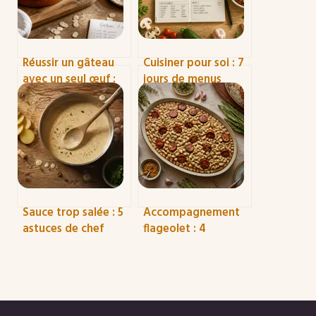
Réussir un gâteau
Cuisiner pour soi : 7
avec un seul œuf :
jours de menus
astuces, textures et
variés sans
substituts pour un
gaspillage ni corvée
résultat aérien
Sauce trop salée : 5
Accompagnement
astuces de chef
flageolet : 4
pour sauver votre
mariages savoureux
plat sans le jeter
pour réinventer ce
légume oublié