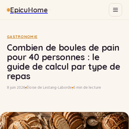
EpicuHome
Gastronomie
Maison
GASTRONOMIE
Combien de boules de pain
Bricolage
pour 40 personnes : le
guide de calcul par type de
Immobilier
repas
8 juin 2026
Éloïse de Lestang-Laborde
5 min de lecture
·
·